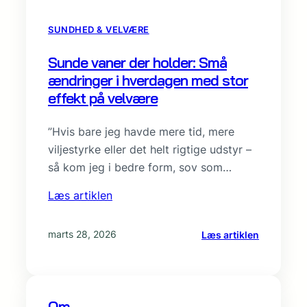
SUNDHED & VELVÆRE
Sunde vaner der holder: Små
ændringer i hverdagen med stor
effekt på velvære
”Hvis bare jeg havde mere tid, mere
viljestyrke eller det helt rigtige udstyr –
så kom jeg i bedre form, sov som…
Læs artiklen
:
marts 28, 2026
Læs artiklen
Sunde
vaner
der
holder:
Om