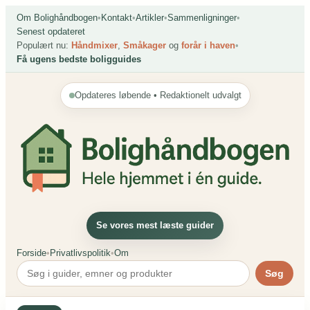
Spring
Om Bolighåndbogen
•
Kontakt
•
Artikler
•
Sammenligninger
•
til
Senest opdateret
indhold
Populært nu:
Håndmixer
,
Småkager
og
forår i haven
•
Få ugens bedste boligguides
Opdateres løbende • Redaktionelt udvalgt
Se vores mest læste guider
Forside
•
Privatlivspolitik
•
Om
Søg