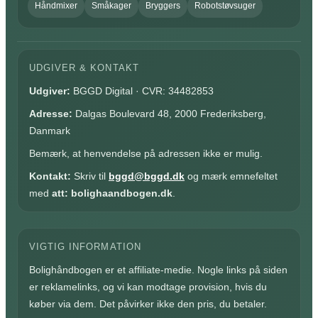
Håndmixer
Småkager
Bryggers
Robotstøvsuger
UDGIVER & KONTAKT
Udgiver:
BGGD Digital · CVR: 34482853
Adresse:
Dalgas Boulevard 48, 2000 Frederiksberg,
Danmark
Bemærk, at henvendelse på adressen ikke er mulig.
Kontakt:
Skriv til
bggd@bggd.dk
og mærk emnefeltet
med
att: bolighaandbogen.dk
.
VIGTIG INFORMATION
Bolighåndbogen er et affiliate-medie. Nogle links på siden
er reklamelinks, og vi kan modtage provision, hvis du
køber via dem. Det påvirker ikke den pris, du betaler.