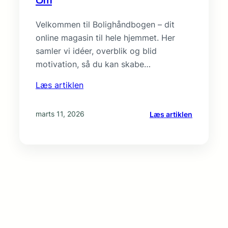
Små
ændringe
Velkommen til Bolighåndbogen – dit
i
online magasin til hele hjemmet. Her
hverdage
samler vi idéer, overblik og blid
med
stor
motivation, så du kan skabe…
effekt
Læs artiklen
på
velvære
:
marts 11, 2026
Læs artiklen
Om