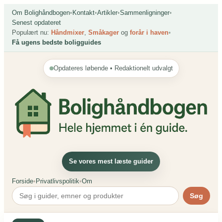
Spring
Om Bolighåndbogen
•
Kontakt
•
Artikler
•
Sammenligninger
•
til
Senest opdateret
indhold
Populært nu:
Håndmixer
,
Småkager
og
forår i haven
•
Få ugens bedste boligguides
Opdateres løbende • Redaktionelt udvalgt
Se vores mest læste guider
Forside
•
Privatlivspolitik
•
Om
Søg