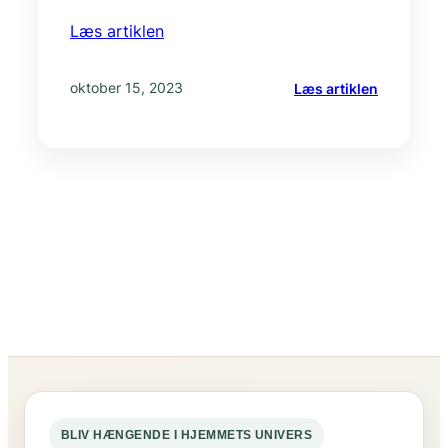
Læs artiklen
:
oktober 15, 2023
Læs artiklen
Kagedåse:
Stilfuld
opbevari
til
dine
sprøde
småkager
BLIV HÆNGENDE I HJEMMETS UNIVERS