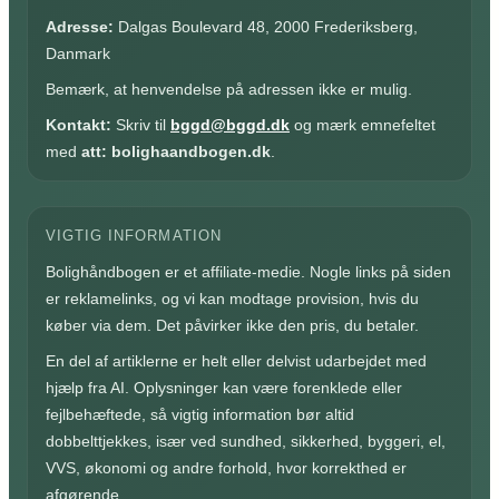
Adresse:
Dalgas Boulevard 48, 2000 Frederiksberg,
Danmark
Bemærk, at henvendelse på adressen ikke er mulig.
Kontakt:
Skriv til
bggd@bggd.dk
og mærk emnefeltet
med
att: bolighaandbogen.dk
.
VIGTIG INFORMATION
Bolighåndbogen er et affiliate-medie. Nogle links på siden
er reklamelinks, og vi kan modtage provision, hvis du
køber via dem. Det påvirker ikke den pris, du betaler.
En del af artiklerne er helt eller delvist udarbejdet med
hjælp fra AI. Oplysninger kan være forenklede eller
fejlbehæftede, så vigtig information bør altid
dobbelttjekkes, især ved sundhed, sikkerhed, byggeri, el,
VVS, økonomi og andre forhold, hvor korrekthed er
afgørende.